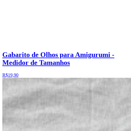
Gabarito de Olhos para Amigurumi -
Medidor de Tamanhos
R$19,90